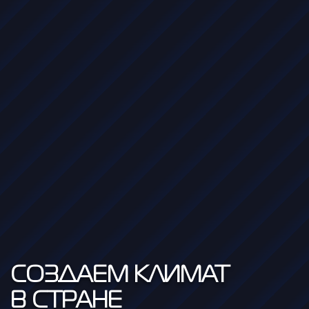
СОЗДАЕМ КЛИМАТ
В СТРАНЕ