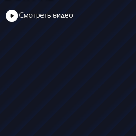
Смотреть видео